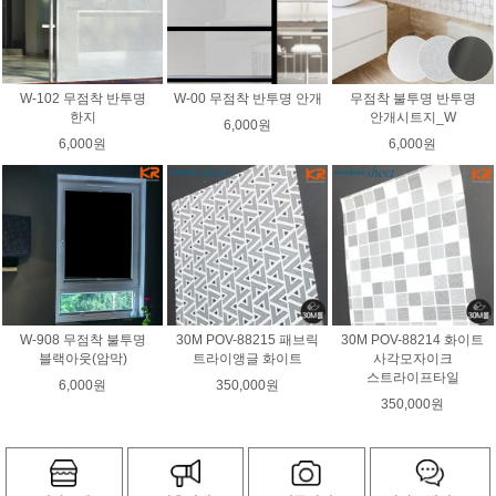
W-102 무점착 반투명
W-00 무점착 반투명 안개
무점착 불투명 반투명
한지
안개시트지_W
6,000원
6,000원
6,000원
W-908 무점착 불투명
30M POV-88215 패브릭
30M POV-88214 화이트
블랙아웃(암막)
트라이앵글 화이트
사각모자이크
스트라이프타일
6,000원
350,000원
350,000원