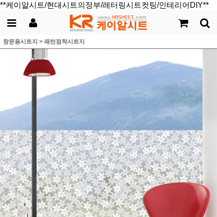
**케이알시트/현대시트의정부/레터링시트컷팅/인테리어DIY**
창문용시트지
>
패턴점착시트지