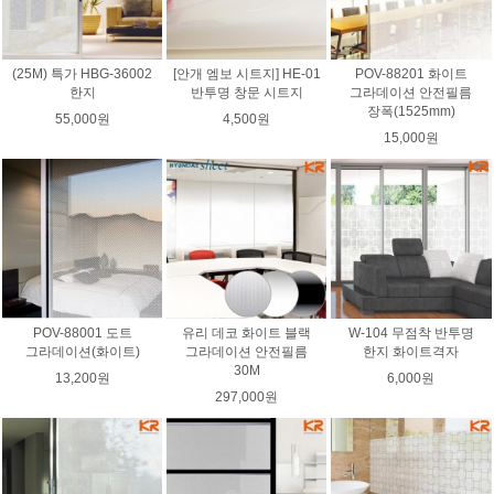
(25M) 특가 HBG-36002
[안개 엠보 시트지] HE-01
POV-88201 화이트
한지
반투명 창문 시트지
그라데이션 안전필름
장폭(1525mm)
55,000원
4,500원
15,000원
POV-88001 도트
유리 데코 화이트 블랙
W-104 무점착 반투명
그라데이션(화이트)
그라데이션 안전필름
한지 화이트격자
30M
13,200원
6,000원
297,000원