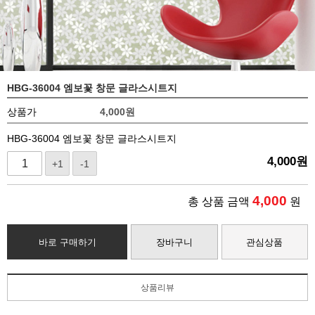
HBG-36004 엠보꽃 창문 글라스시트지
상품가
4,000
원
HBG-36004 엠보꽃 창문 글라스시트지
4,000
원
+1
-1
4,000
총 상품 금액
원
바로 구매하기
장바구니
관심상품
상품리뷰