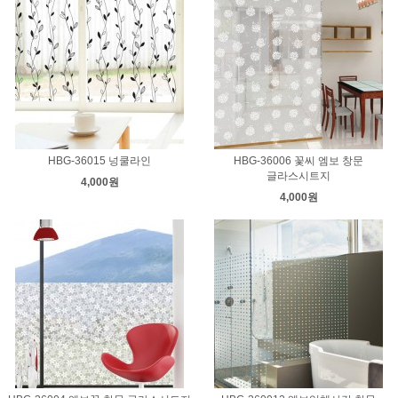
HBG-36015 넝쿨라인
HBG-36006 꽃씨 엠보 창문
글라스시트지
4,000원
4,000원