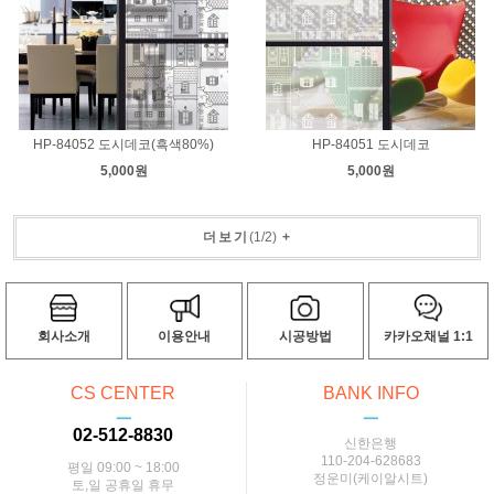
HP-84052 도시데코(흑색80%)
HP-84051 도시데코
5,000원
5,000원
더보기
(
1
/
2
)
+
회사소개
이용안내
시공방법
카카오채널 1:1
CS CENTER
BANK INFO
ㅡ
ㅡ
02-512-8830
신한은행
110-204-628683
평일 09:00 ~ 18:00
정운미(케이알시트)
토,일 공휴일 휴무