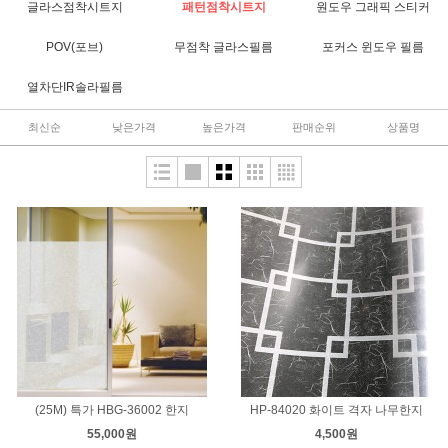
글라스점착시트지
패턴점착시트지
원도우 그래픽 스티커
POV(포브)
무점착 글라스필름
포커스 윈도우 필름
열차단IR솔라필름
최신순
낮은가격
높은가격
판매순위
상품명
(25M) 특가 HBG-36002 한지
HP-84020 화이트 격자 나무한지
55,000원
4,500원