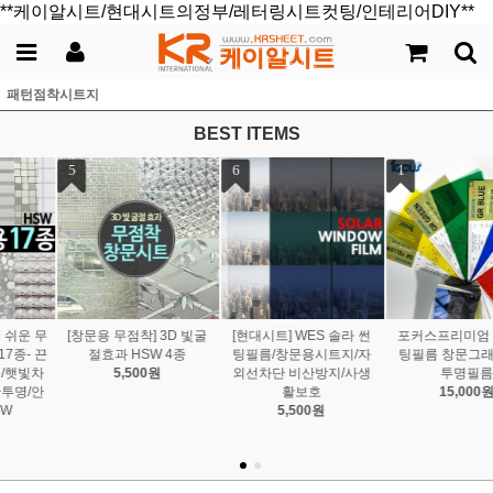
**케이알시트/현대시트의정부/레터링시트컷팅/인테리어DIY**
패턴점착시트지
BEST ITEMS
1
2
3
포커스프리미엄 칼라 썬
망입 안전망 패턴 창문시
[현대시트] "프리미엄" 무
팅필름 창문그래픽아트
트지 안전 필름/비산방지/
점착 안개 창문용 시트지
투명필름
자외선 차단
10종- 끈적임 없는 시트
15,000원
5,000원
지/ 태풍대비/ 자외선차단/
HNG
8,000원