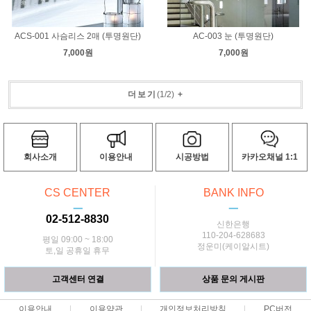
ACS-001 사슴리스 2매 (투명원단)
AC-003 눈 (투명원단)
7,000원
7,000원
더보기
(
1
/
2
)
+
회사소개
이용안내
시공방법
카카오채널 1:1
CS CENTER
BANK INFO
ㅡ
ㅡ
02-512-8830
신한은행
110-204-628683
평일 09:00 ~ 18:00
정운미(케이알시트)
토,일 공휴일 휴무
고객센터 연결
상품 문의 게시판
이용안내
이용약관
개인정보처리방침
PC버전