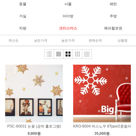
동물
사물
패턴
거실
아이방
주방
차량
크리스마스
해피할로윈
최신순
낮은가격
높은가격
판매순위
상품명
PSC-60031 눈꽃 (금박 홀로그램)
KRO-8004 빅스노우 8Type/2종컬러
9,900원
35,000원