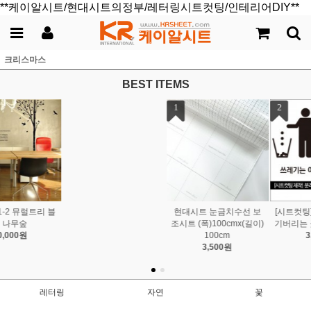
**케이알시트/현대시트의정부/레터링시트컷팅/인테리어DIY**
크리스마스
BEST ITEMS
1
2
3
현대시트 눈금치수선 보
[시트컷팅] 분리수거 쓰레
[시트컷팅] 분리수거 문구
조시트 (폭)100cmx(길이)
기버리는 곳 시트지_공통
글자 레터링 시트지_한글
100cm
3,000원
버전
3,500원
2,000원
레터링
자연
꽃