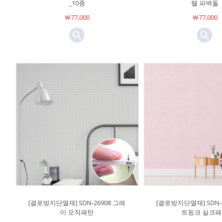
_10종
텔 파벽돌
￦77,000
￦77,000
[결로방지단열재] SDN-26908 그레
[결로방지단열재] SDN-
이 모직패턴
트핑크 실크