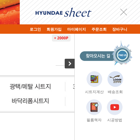
로그인
회원가입
마이페이지
주문조회
장바구니
+ 2000P
시트지계산
배송조회
· HOME
필름책자
>
3D타일/단열 시트
시공방법