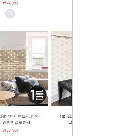
￦77,000
￦77,000
-26917 미니벽돌/ 보온단
[1롤] SDN-26916 둥근벽돌/ 보온단
지 곰팡이결로방지
열벽지 곰팡이결로방지
￦77,000
￦77,000