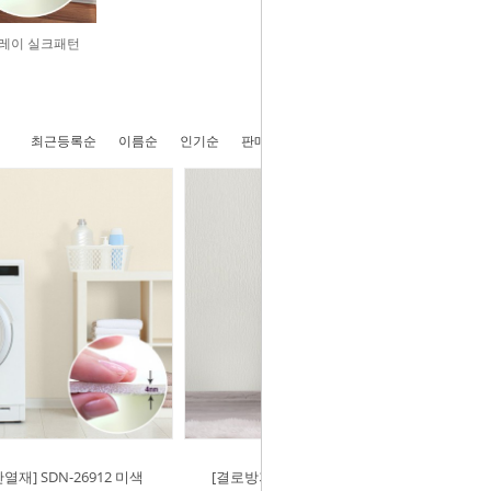
그레이 실크패턴
최근등록순
이름순
인기순
판매순
높은가격순
낮은가격순
재] SDN-26912 미색
[결로방지단열재] SDN-26911 크림