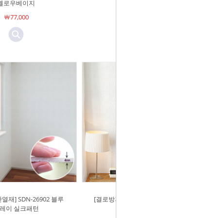
옐로우베이지
화이트(미백색)
￦77,000
￦77,000
재] SDN-26902 블루
[결로방지단열재] SDN-26901 퓨어
레이 실크패턴
화이트 실크패턴