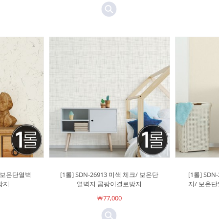
지/ 보온단열벽
[1롤] SDN-26913 미색 체크/ 보온단
[1롤] SD
방지
열벽지 곰팡이결로방지
지/ 보온
￦77,000