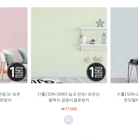
크 연핑크/ 보온
[1롤] SDN-26903 실크 민트/ 보온단
[1롤] SDN
결로방지
열벽지 곰팡이결로방지
온단열
￦77,000