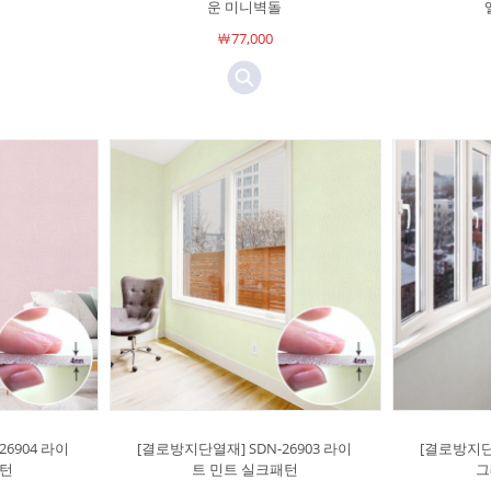
운 미니벽돌
￦77,000
26904 라이
[결로방지단열재] SDN-26903 라이
[결로방지단열
패턴
트 민트 실크패턴
그