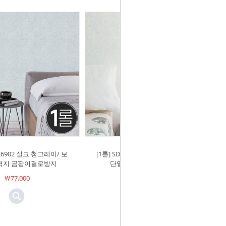
-26902 실크 청그레이/ 보
[1롤] SDN-26901 실크 화이트/ 보온
벽지 곰팡이결로방지
단열벽지 곰팡이결로방지
￦77,000
￦77,000