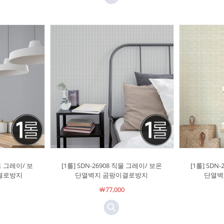
인트 그레이/ 보
[1롤] SDN-26908 직물 그레이/ 보온
[1롤] SDN
결로방지
단열벽지 곰팡이결로방지
단열벽
￦77,000