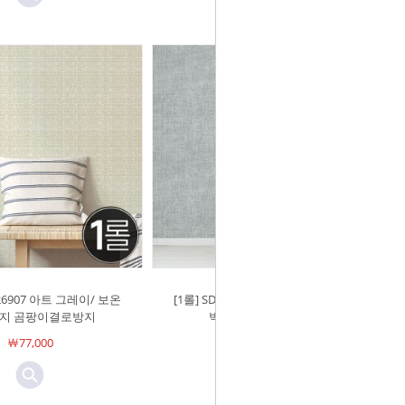
-26907 아트 그레이/ 보온
[1롤] SDN-26906 블루진/ 보온단열
지 곰팡이결로방지
벽지 곰팡이결로방지
￦77,000
￦77,000