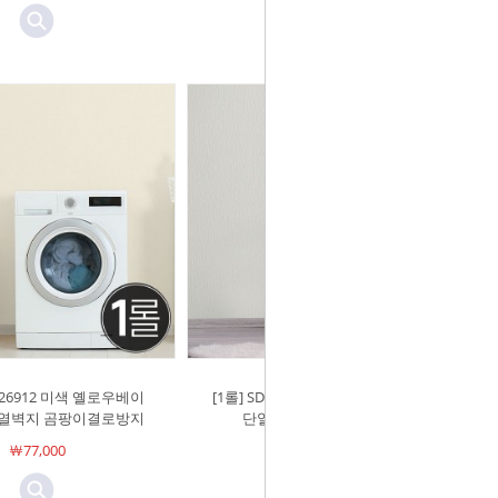
N-26912 미색 옐로우베이
[1롤] SDN-26911 크림 화이트/ 보온
단열벽지 곰팡이결로방지
단열벽지 곰팡이결로방지
￦77,000
￦77,000