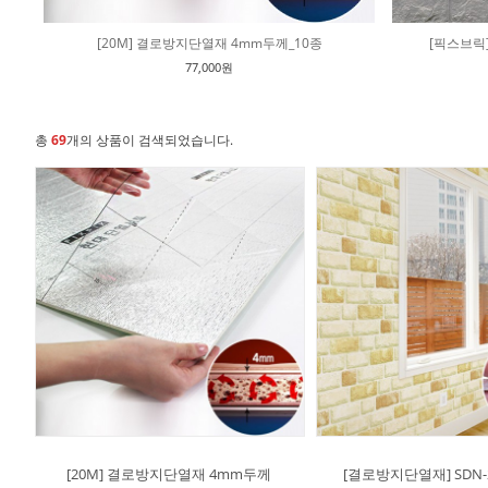
[20M] 결로방지단열재 4mm두께_10종
[픽스브릭
77,000원
총
69
개의 상품이 검색되었습니다.
[20M] 결로방지단열재 4mm두께
[결로방지단열재] SDN-