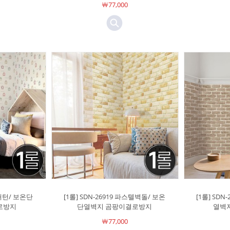
￦77,000
집패턴/ 보온단
[1롤] SDN-26919 파스텔벽돌/ 보온
[1롤] SDN
로방지
단열벽지 곰팡이결로방지
열벽
￦77,000