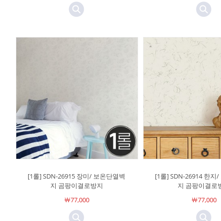
[1롤] SDN-26915 장미/ 보온단열벽
[1롤] SDN-26914 한
지 곰팡이결로방지
지 곰팡이결로
￦77,000
￦77,000