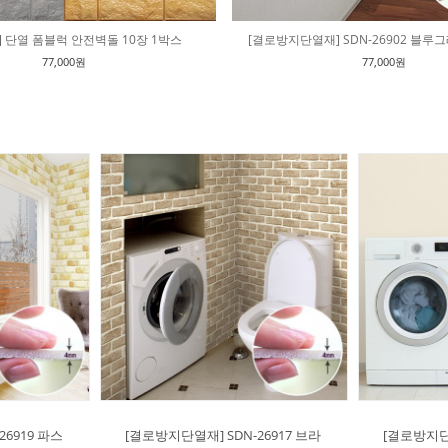
] 단열 폼블럭 안전벽돌 10장 1박스
[결로방지단열재] SDN-26902 블루
77,000원
77,000원
26919 파스
[결로방지단열재] SDN-26917 브라
[결로방지단열