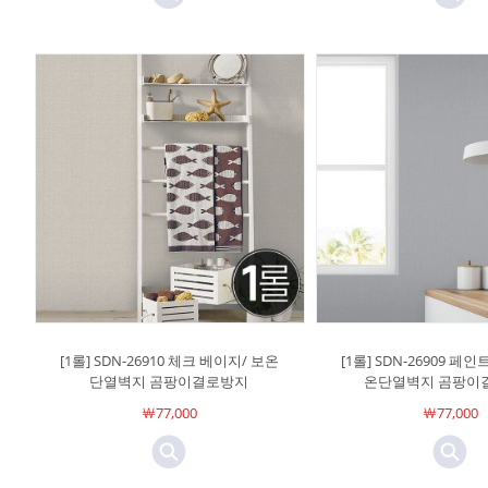
[1롤] SDN-26910 체크 베이지/ 보온
[1롤] SDN-26909 페
단열벽지 곰팡이결로방지
온단열벽지 곰팡이
￦77,000
￦77,000