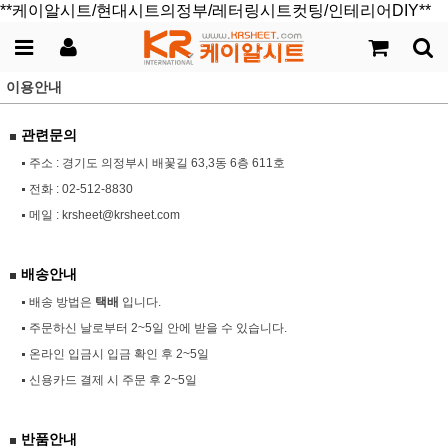
**케이알시트/현대시트의정부/레터링시트컷팅/인테리어DIY**
이용안내
관련문의
주소 : 경기도 의정부시 배꽃길 63,3동 6층 611호
전화 :
02-512-8830
메일 :
krsheet@krsheet.com
배송안내
배송 방법은
택배
입니다.
주문하신 날로부터 2~5일 안에 받을 수 있습니다.
온라인 입금시 입금 확인 후 2~5일
신용카드 결제 시 주문 후 2~5일
반품안내