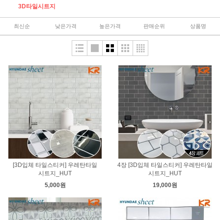
3D타일시트지
최신순
낮은가격
높은가격
판매순위
상품명
[3D입체 타일스티커] 우레탄타일
4장 [3D입체 타일스티커] 우레탄타일
시트지_HUT
시트지_HUT
5,000원
19,000원