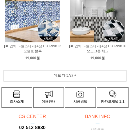
[3D입체 타일스티커] 4장 HUT-99812
[3D입체 타일스티커] 4장 HUT-99810
오슬로 블루
모노크롬 체크
19,000원
19,000원
더보기
(
1
/
2
)
+
회사소개
이용안내
시공방법
카카오채널 1:1
CS CENTER
BANK INFO
ㅡ
ㅡ
02-512-8830
신한은행