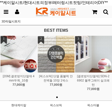
**케이알시트/현대시트의정부/레터링시트컷팅/인테리어DIY**
3D타일시트지
BEST ITEMS
1
2
3
[20M] 결로방지단열재 4
[픽스브릭] 단열 폼블럭 안
[결로방지단열재] SDN-2
mm두께_10종
전벽돌 10장 1박스
6902 블루그레이 실크패
77,000원
77,000원
턴
77,000원
현대케미칼
픽스브릭
픽스마블