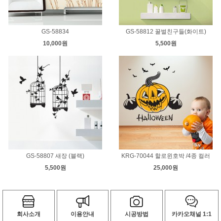
GS-58834
GS-58812 꿀벌친구들(화이트)
10,000원
5,500원
GS-58807 새장 (블랙)
KRG-70044 할로윈호박 /4종 컬러
5,500원
25,000원
회사소개
이용안내
시공방법
카카오채널 1:1