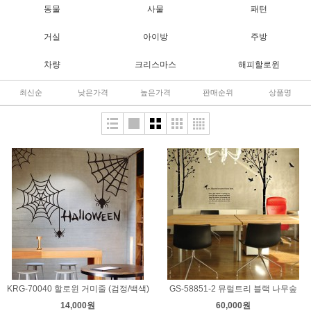
동물
사물
패턴
거실
아이방
주방
차량
크리스마스
해피할로윈
최신순
낮은가격
높은가격
판매순위
상품명
KRG-70040 할로윈 거미줄 (검정/백색)
GS-58851-2 뮤럴트리 블랙 나무숲
14,000원
60,000원