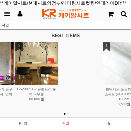
**케이알시트/현대시트의정부/레터링시트컷팅/인테리어DIY**
자연
BEST ITEMS
1
2
3
현대시트 눈금치수선 보
[시트컷팅] 분리수거 쓰레
[시트컷팅] 분리수거 문구
조시트 (폭)100cmx(길이)
기버리는 곳 시트지_공통
글자 레터링 시트지_한글
100cm
3,000원
버전
3,500원
2,000원
레터링
자연
꽃