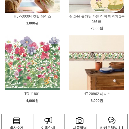
HLP-30304 깃털 레이스
꽃 화원 플라워 가든 점착 띠벽지 2종
5M 롤
3,000원
7,000원
TG-11801
HT-20962 테라스
4,000원
8,000원
회사소개
이용안내
시공방법
카카오채널 1:1