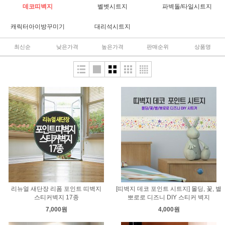
데코띠벽지
벨벳시트지
파벽돌/타일시트지
캐릭터아이방꾸미기
대리석시트지
최신순
낮은가격
높은가격
판매순위
상품명
리뉴얼 새단장 리폼 포인트 띠벽지
[띠벽지 데코 포인트 시트지] 몰딩, 꽃, 별
스티커벽지 17종
뽀로로 디즈니 DIY 스티커 벽지
7,000원
4,000원