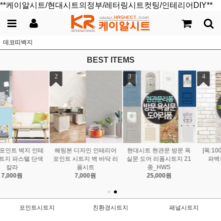
**케이알시트/현대시트의정부/레터링시트컷팅/인테리어DIY**
데코띠벽지
BEST ITEMS
4
5
[폭:100cm] 포인트 벽돌
현대시트 네추럴 스톤 대
파벽돌 데코 시트지
리석 인테리어 필름 DIY
7,000원
리폼시트지
9,900원
포인트시트지
친환경시트지
패널시트지